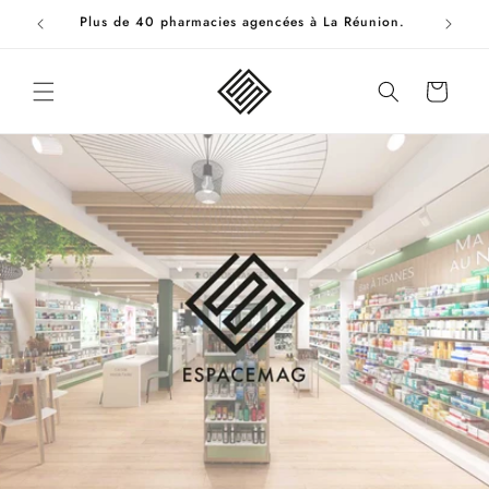
et
rmacie
Plus de 40 pharmacies agencées à La Réunion.
passer
au
contenu
Panier